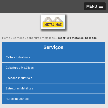
MENU
Home
»
Serviços
»
coberturas metálicas
»
cobertura metálica inclinada
Serviços
Calhas Industriais
Coberturas Metálicas
Escadas Industriais
Estruturas Metálicas
Rufos Industriais