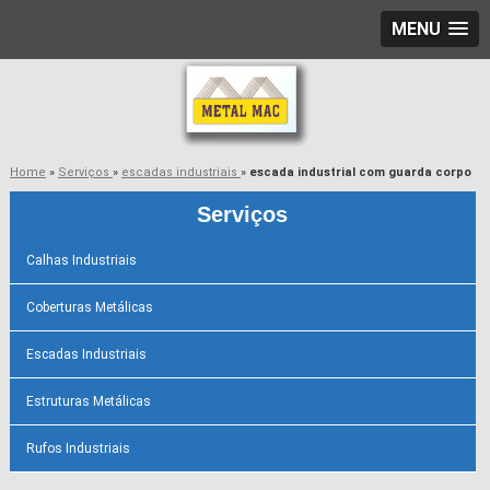
MENU
Home
»
Serviços
»
escadas industriais
»
escada industrial com guarda corpo
Serviços
Calhas Industriais
Coberturas Metálicas
Escadas Industriais
Estruturas Metálicas
Rufos Industriais