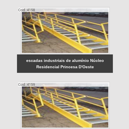
Cod.:
4158
escadas industriais de alumínio Núcleo
Residencial Princesa D'Oeste
Cod.:
4159