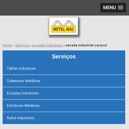
MENU
Home
»
Serviços
»
escadas industriais
»
escada industrial caracol
Serviços
Calhas Industriais
Coberturas Metálicas
Escadas Industriais
Estruturas Metálicas
Rufos Industriais