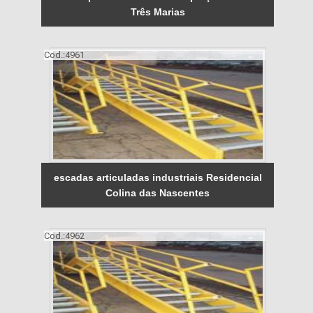
Três Marias
Cod.:
4961
escadas articuladas industriais Residencial
Colina das Nascentes
Cod.:
4962