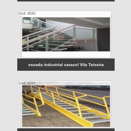
Cod.:
4530
escada industrial caracol Vila Teixeira
Cod.:
4531