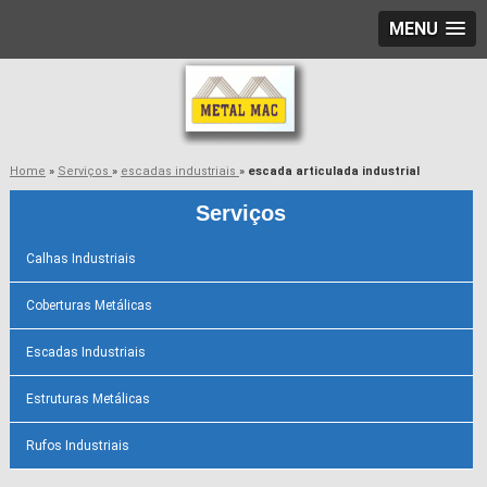
MENU
Home
»
Serviços
»
escadas industriais
»
escada articulada industrial
Serviços
Calhas Industriais
Coberturas Metálicas
Escadas Industriais
Estruturas Metálicas
Rufos Industriais