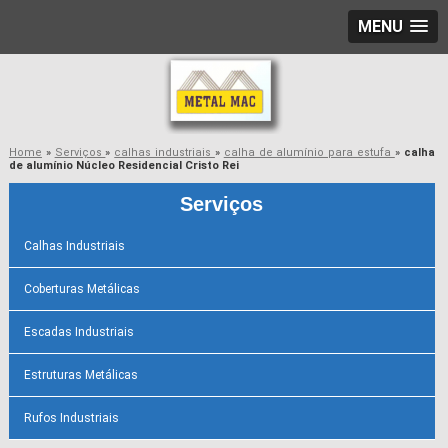
MENU
Home
»
Serviços
»
calhas industriais
»
calha de alumínio para estufa
»
calha
de alumínio Núcleo Residencial Cristo Rei
Serviços
Calhas Industriais
Coberturas Metálicas
Escadas Industriais
Estruturas Metálicas
Rufos Industriais