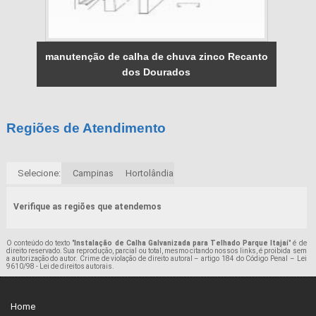
manutenção de calha de chuva zinco Recanto
dos Dourados
Regiões de Atendimento
Selecione:
Campinas
Hortolândia
Verifique as regiões que atendemos
O conteúdo do texto "
Instalação de Calha Galvanizada para Telhado Parque Itajaí
" é de
direito reservado. Sua reprodução, parcial ou total, mesmo citando nossos links, é proibida sem
a autorização do autor. Crime de violação de direito autoral – artigo 184 do Código Penal –
Lei
9610/98 - Lei de direitos autorais
.
Home