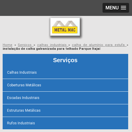
MENU
Home
»
Serviços
»
calhas industriais
»
calha de alumínio para estufa
»
instalação de calha galvanizada para telhado Parque Itajaí
Serviços
Calhas Industriais
Coberturas Metálicas
Escadas Industriais
Estruturas Metálicas
Rufos Industriais