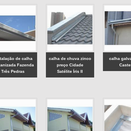
talação de calha
calha de chuva zinco
calha galv
vanizada Fazenda
preço Cidade
Caste
Três Pedras
Satélite Íris II