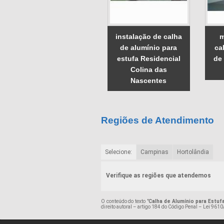
instalação de calha
m
de alumínio para
ca
estufa Residencial
de
Colina das
Nascentes
Regiões de Atendimento
Selecione:
Campinas
Hortolândia
Verifique as regiões que atendemos
O conteúdo do texto "
Calha de Alumínio para Estuf
direito autoral – artigo 184 do Código Penal –
Lei 9610/