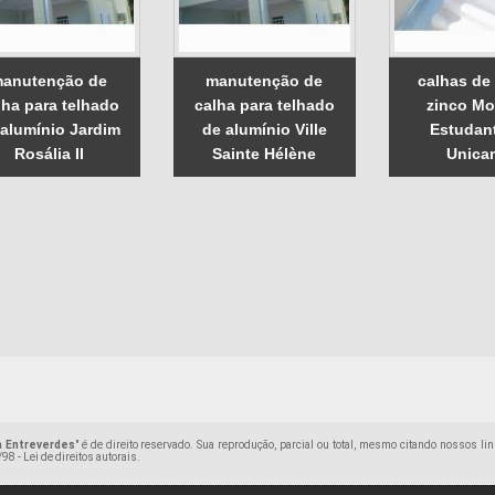
anutenção de
manutenção de
calhas de
lha para telhado
calha para telhado
zinco Mo
 alumínio Jardim
de alumínio Ville
Estudant
Rosália II
Sainte Hélène
Unica
a Entreverdes
" é de direito reservado. Sua reprodução, parcial ou total, mesmo citando nossos li
98 - Lei de direitos autorais
.