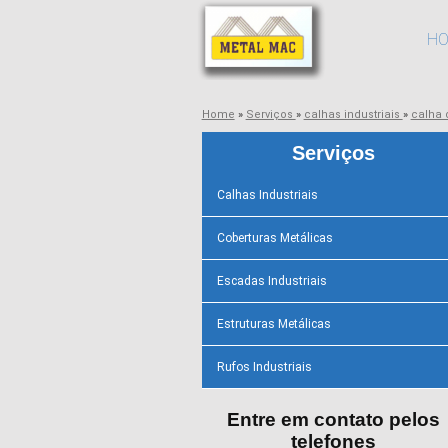
H
Home
»
Serviços
»
calhas industriais
»
calha 
Serviços
Calhas Industriais
Coberturas Metálicas
Escadas Industriais
Estruturas Metálicas
Rufos Industriais
Entre em contato pelos
telefones