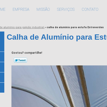
OME
EMPRESA
MISSÃO
SERVIÇOS
CONTATO
de alumínio para galpão industrial
»
calha de alumínio para estufa Entreverdes
Calha de Alumínio para Est
Gostou? compartilhe!