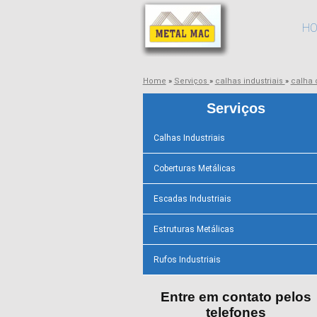
H
Home
»
Serviços
»
calhas industriais
»
calha 
Serviços
Calhas Industriais
Coberturas Metálicas
Escadas Industriais
Estruturas Metálicas
Rufos Industriais
Entre em contato pelos
telefones