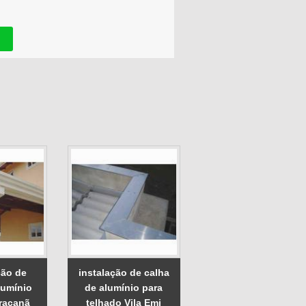
ão de
instalação de calha
lumínio
de alumínio para
racanã
telhado Vila Emi