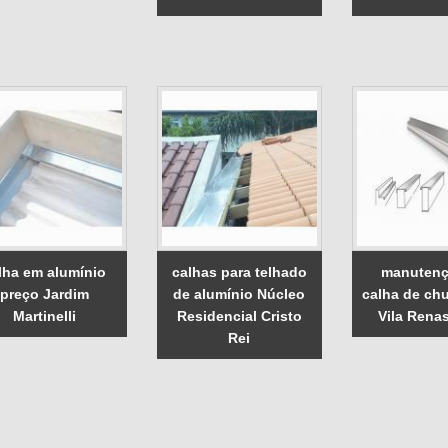
lha em alumínio
calhas para telhado
manutenç
preço Jardim
de alumínio Núcleo
calha de ch
Martinelli
Residencial Cristo
Vila Rena
Rei