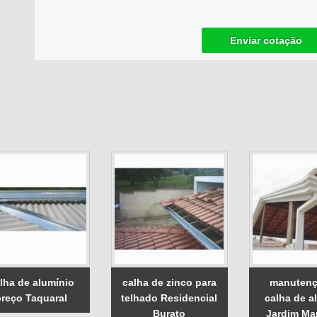
Enviar cotação
lha de alumínio
calha de zinco para
manutenç
preço Taquaral
telhado Residencial
calha de a
Burato
Jardim Ma