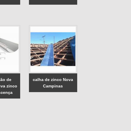
ão de
calha de zinco Nova
uva zinco
Campinas
scença