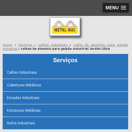
MENU
Home
»
Serviços
»
calhas industriais
»
calha de alumínio para galpão
industrial
»
calhas de alumínio para galpão industrial Jardim Liliza
Serviços
Calhas Industriais
Coberturas Metálicas
Escadas Industriais
Estruturas Metálicas
Rufos Industriais