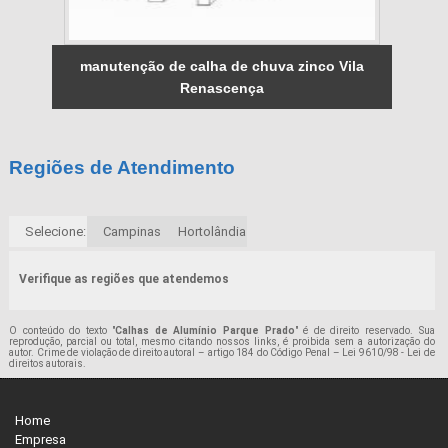
manutenção de calha de chuva zinco Vila
Renascença
Regiões de Atendimento
Selecione:
Campinas
Hortolândia
Verifique as regiões que atendemos
O conteúdo do texto "
Calhas de Alumínio Parque Prado
" é de direito reservado. Sua
reprodução, parcial ou total, mesmo citando nossos links, é proibida sem a autorização do
autor. Crime de violação de direito autoral – artigo 184 do Código Penal –
Lei 9610/98 - Lei de
direitos autorais
.
Home
Empresa