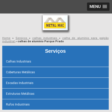
MENU
Home
»
Serviços
»
calhas industriais
»
calha de alumínio para galpão
industrial
»
calhas de alumínio Parque Prado
Serviços
Calhas Industriais
Coberturas Metálicas
Escadas Industriais
Estruturas Metálicas
Rufos Industriais