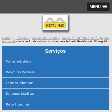
MENU
Home
»
Serviços
»
calhas industriais
»
calha de alumínio para galpão
industrial
»
instalação de calha de zinco para telhado Residencial Shangrilá
Serviços
Calhas Industriais
Coberturas Metálicas
Escadas Industriais
Estruturas Metálicas
Rufos Industriais