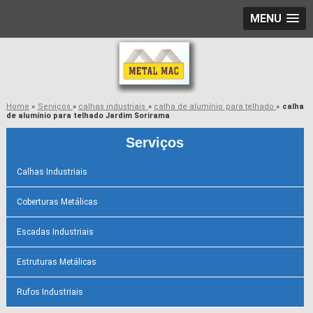
MENU
Home
»
Serviços
»
calhas industriais
»
calha de alumínio para telhado
»
calha
de alumínio para telhado Jardim Sorirama
Serviços
Calhas Industriais
Coberturas Metálicas
Escadas Industriais
Estruturas Metálicas
Rufos Industriais