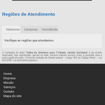
Regiões de Atendimento
Selecione:
Campinas
Hortolândia
Verifique as regiões que atendemos
O conteúdo do texto "
Calha de Alumínio para Telhado Jardim Sorirama
" é de direito
reservado. Sua reprodução, parcial ou total, mesmo citando nossos links, é proibida sem a
autorização do autor. Crime de violação de direito autoral – artigo 184 do Código Penal –
Lei
9610/98 - Lei de direitos autorais
.
Home
Empresa
Missão
Serviços
Contato
Mapa do site