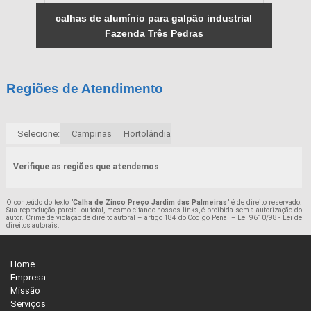
calhas de alumínio para galpão industrial
Fazenda Três Pedras
Regiões de Atendimento
Selecione:
Campinas
Hortolândia
Verifique as regiões que atendemos
O conteúdo do texto "
Calha de Zinco Preço Jardim das Palmeiras
" é de direito reservado.
Sua reprodução, parcial ou total, mesmo citando nossos links, é proibida sem a autorização do
autor. Crime de violação de direito autoral – artigo 184 do Código Penal –
Lei 9610/98 - Lei de
direitos autorais
.
Home
Empresa
Missão
Serviços