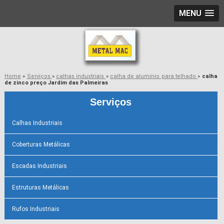
MENU
Home
»
Serviços
»
calhas industriais
»
calha de alumínio para telhado
»
calha
de zinco preço Jardim das Palmeiras
Serviços
Calhas Industriais
Coberturas Metálicas
Escadas Industriais
Estruturas Metálicas
Rufos Industriais