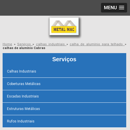
MENU
Home
»
Serviços
»
calhas industriais
»
calha de alumínio para telhado
»
calhas de alumínio Cabras
Serviços
Calhas Industriais
Coberturas Metálicas
Escadas Industriais
Estruturas Metálicas
Rufos Industriais