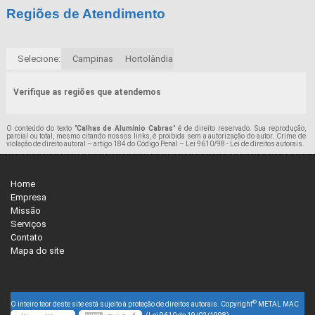
Regiões de Atendimento
Selecione:
Campinas
Hortolândia
Verifique as regiões que atendemos
O conteúdo do texto "
Calhas de Alumínio Cabras
" é de direito reservado. Sua reprodução,
parcial ou total, mesmo citando nossos links, é proibida sem a autorização do autor. Crime de
violação de direito autoral – artigo 184 do Código Penal –
Lei 9610/98 - Lei de direitos autorais
.
Home
Empresa
Missão
Serviços
Contato
Mapa do site
©
O inteiro teor deste site está sujeito à proteção de direitos autorais. Copyright
METAL MAC