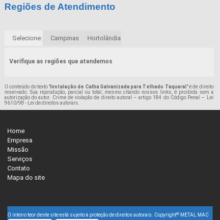
Regiões de Atendimento
Selecione:
Campinas
Hortolândia
Verifique as regiões que atendemos
O conteúdo do texto "
Instalação de Calha Galvanizada para Telhado Taquaral
" é de direito
reservado. Sua reprodução, parcial ou total, mesmo citando nossos links, é proibida sem a
autorização do autor. Crime de violação de direito autoral – artigo 184 do Código Penal –
Lei
9610/98 - Lei de direitos autorais
.
Home
Empresa
Missão
Serviços
Contato
Mapa do site
©
O inteiro teor deste site está sujeito à proteção de direitos autorais. Copyright
METAL MAC