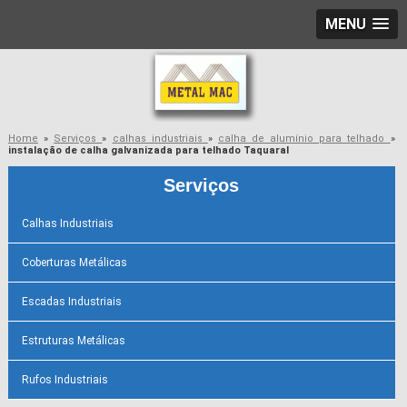
MENU
Home
»
Serviços
»
calhas industriais
»
calha de alumínio para telhado
»
instalação de calha galvanizada para telhado Taquaral
Serviços
Calhas Industriais
Coberturas Metálicas
Escadas Industriais
Estruturas Metálicas
Rufos Industriais