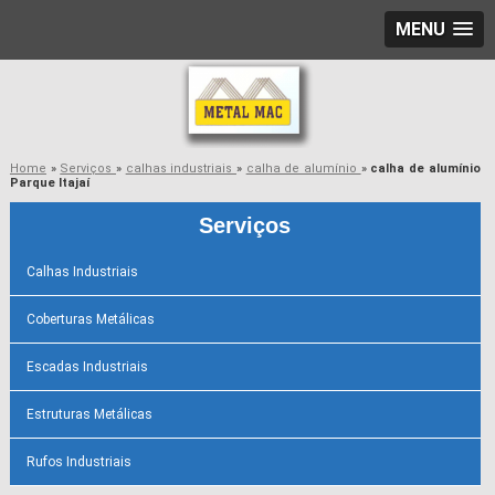
MENU
Home
»
Serviços
»
calhas industriais
»
calha de alumínio
»
calha de alumínio
Parque Itajaí
Serviços
Calhas Industriais
Coberturas Metálicas
Escadas Industriais
Estruturas Metálicas
Rufos Industriais