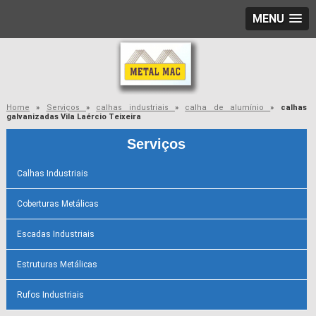
MENU
Home
»
Serviços
»
calhas industriais
»
calha de alumínio
»
calhas
galvanizadas Vila Laércio Teixeira
Serviços
Calhas Industriais
Coberturas Metálicas
Escadas Industriais
Estruturas Metálicas
Rufos Industriais