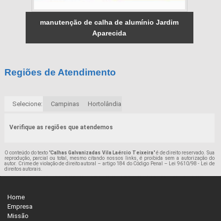
manutenção de calha de alumínio Jardim
Aparecida
Regiões de Atendimento
Selecione:
Campinas
Hortolândia
Verifique as regiões que atendemos
O conteúdo do texto "
Calhas Galvanizadas Vila Laércio Teixeira
" é de direito reservado. Sua
reprodução, parcial ou total, mesmo citando nossos links, é proibida sem a autorização do
autor. Crime de violação de direito autoral – artigo 184 do Código Penal –
Lei 9610/98 - Lei de
direitos autorais
.
Home
Empresa
Missão