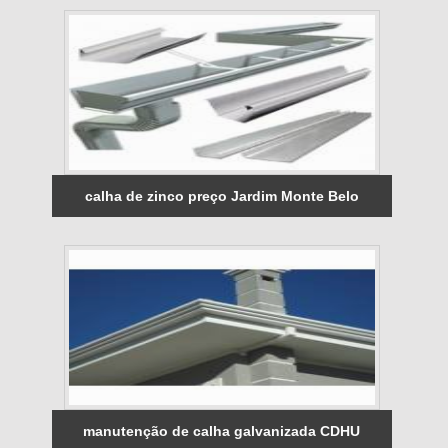
calha de zinco preço Jardim Monte Belo
manutenção de calha galvanizada CDHU