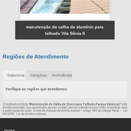
manutenção de calha de alumínio para
telhado Vila Sônia II
Regiões de Atendimento
Selecione:
Campinas
Hortolândia
Verifique as regiões que atendemos
O conteúdo do texto "
Manutenção de Calha de Zinco para Telhado Parque Valença I
" é de
direito reservado. Sua reprodução, parcial ou total, mesmo citando nossos links, é proibida sem
a autorização do autor. Crime de violação de direito autoral – artigo 184 do Código Penal –
Lei
9610/98 - Lei de direitos autorais
.
Home