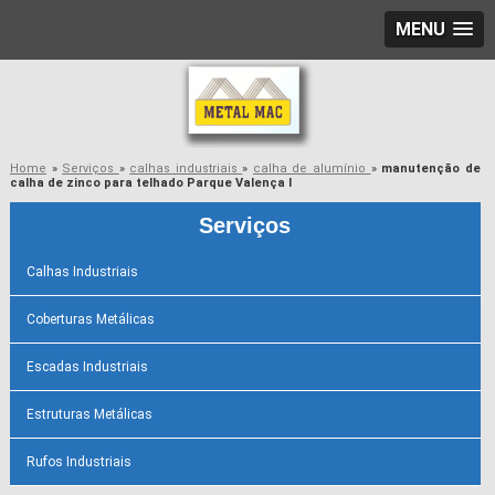
MENU
Home
»
Serviços
»
calhas industriais
»
calha de alumínio
»
manutenção de
calha de zinco para telhado Parque Valença I
Serviços
Calhas Industriais
Coberturas Metálicas
Escadas Industriais
Estruturas Metálicas
Rufos Industriais