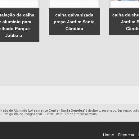
talação de calha
calha galvanizada
calha de ch
e alumínio para
preço Jardim Santa
Jardim 
elhado Parque
Cândida
Cândi
Jatibaia
lhado de Alumínio Loteamento Center Santa Genebra
" é de direito reservado. Sua reproduçã
ral – artigo 184 do Código Penal –
Lei 9610/98 - Lei de direitos autorais
.
Home
Empresa