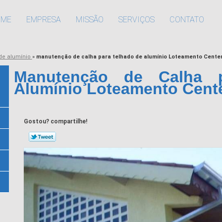
OME
EMPRESA
MISSÃO
SERVIÇOS
CONTATO
de alumínio
»
manutenção de calha para telhado de alumínio Loteamento Cente
Manutenção de Calha 
Alumínio Loteamento Cent
Gostou? compartilhe!