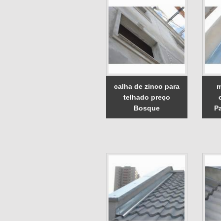
calha de zinco para
m
telhado preço
Bosque
P