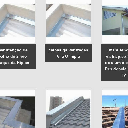
anutenção de
calhas galvanizadas
manutenç
calha de zinco
Vila Olímpia
calha para
arque da Hípica
de alumíni
Residencial
IV