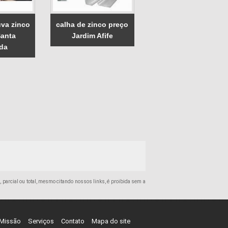
uva zinco
calha de zinco preço
Santa
Jardim Afife
da
o, parcial ou total, mesmo citando nossos links, é proibida sem a
Missão
Serviços
Contato
Mapa do site