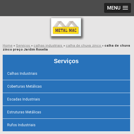
MENU
Home
»
Serviços
»
calhas industriais
»
calha de chuva zinco
»
calha de chuva
zinco preço Jardim Roselia
Serviços
Calhas Industriais
Coberturas Metálicas
Escadas Industriais
Estruturas Metálicas
Rufos Industriais