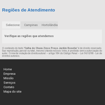
Regiões de Atendimento
Selecione:
Campinas
Hortolândia
Verifique as regiões que atendemos
O conteúdo do texto "
Calha de Chuva Zinco Preço Jardim Roselia
" é de direito reservado.
Sua reprodução, parcial ou total, mesmo citando nossos links, é proibida sem a autorização do
autor. Crime de violação de direito autoral – artigo 184 do Código Penal –
Lei 9610/98 - Lei de
direitos autorais
.
Home
Empresa
Missão
Serviços
Contato
Mapa do site