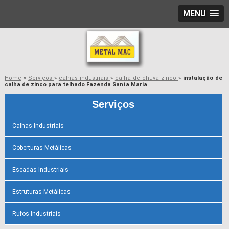
MENU
Home
»
Serviços
»
calhas industriais
»
calha de chuva zinco
»
instalação de
calha de zinco para telhado Fazenda Santa Maria
Serviços
Calhas Industriais
Coberturas Metálicas
Escadas Industriais
Estruturas Metálicas
Rufos Industriais