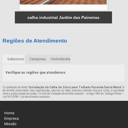
calha industrial Jardim das Paineiras
Regiões de Atendimento
Selecione:
Campinas
Hortolândia
Verifique as regiões que atendemos
O conteúdo do texto "
Instalação de Calha de Zinco para Telhado Fazenda Santa Maria
" é
de direito reservado. Sua reprodução, parcial ou total, mesmo citando nossos links, é proibida
sem a autorização do autor. Crime de violação de direito autoral – artigo 184 do Código Penal –
Lei 9610/98 - Lei de direitos autorais
.
Home
Empresa
Missão