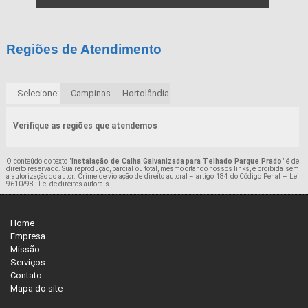
Regiões de Atendimento
Selecione:
Campinas
Hortolândia
Verifique as regiões que atendemos
O conteúdo do texto "
Instalação de Calha Galvanizada para Telhado Parque Prado
" é de
direito reservado. Sua reprodução, parcial ou total, mesmo citando nossos links, é proibida sem
a autorização do autor. Crime de violação de direito autoral – artigo 184 do Código Penal –
Lei
9610/98 - Lei de direitos autorais
.
Home
Empresa
Missão
Serviços
Contato
Mapa do site