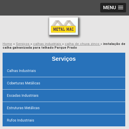
MENU
Home
»
Serviços
»
calhas industriais
»
calha de chuva zinco
»
instalação de
calha galvanizada para telhado Parque Prado
Serviços
Calhas Industriais
Coberturas Metálicas
Escadas Industriais
Estruturas Metálicas
Rufos Industriais