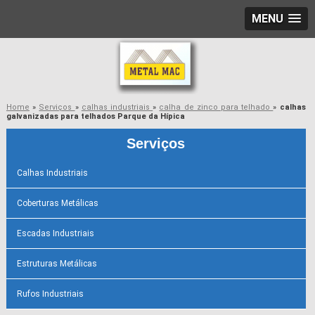
MENU
Home
»
Serviços
»
calhas industriais
»
calha de zinco para telhado
»
calhas
galvanizadas para telhados Parque da Hípica
Serviços
Calhas Industriais
Coberturas Metálicas
Escadas Industriais
Estruturas Metálicas
Rufos Industriais