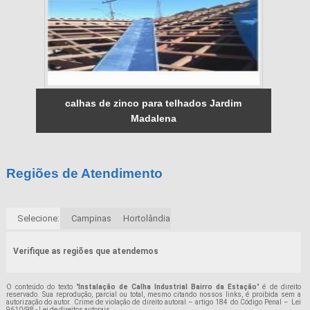
calhas de zinco para telhados Jardim
Madalena
Regiões de Atendimento
Selecione:
Campinas
Hortolândia
Verifique as regiões que atendemos
O conteúdo do texto "
Instalação de Calha Industrial Bairro da Estação
" é de direito
reservado. Sua reprodução, parcial ou total, mesmo citando nossos links, é proibida sem a
autorização do autor. Crime de violação de direito autoral – artigo 184 do Código Penal –
Lei
9610/98 - Lei de direitos autorais
.