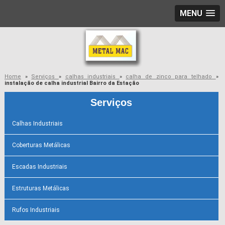
MENU
Home
»
Serviços
»
calhas industriais
»
calha de zinco para telhado
»
instalação de calha industrial Bairro da Estação
Serviços
Calhas Industriais
Coberturas Metálicas
Escadas Industriais
Estruturas Metálicas
Rufos Industriais