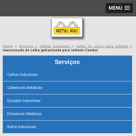
MENU
Home
»
Serviços
»
calhas industriais
»
calha de zinco para telhado
»
manutenção de calha galvanizada para telhado Cambuí
Serviços
Calhas Industriais
Coberturas Metálicas
Escadas Industriais
Estruturas Metálicas
Rufos Industriais