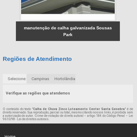
manutenção de calha galvanizada Sousas
Park
Regiões de Atendimento
Selecione:
Campinas
Hortolândia
Verifique as regiões que atendemos
O conteúdo do texto "
Calha de Chuva Zinco Loteamento Center Santa Genebra
" é de
direito reservado. Sua reprodução, parcial ou total, mesmo citando nossos links, é proibida sem
a autorização do autor. Crime de violação de direito autoral – artigo 184 do Código Penal –
Lei
9610/98 - Lei de direitos autorais
.
Home