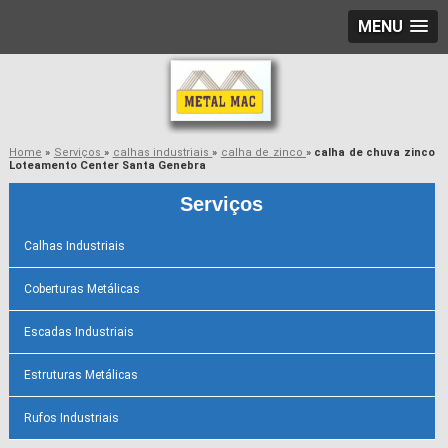
MENU
Home
»
Serviços
»
calhas industriais
»
calha de zinco
»
calha de chuva zinco
Loteamento Center Santa Genebra
Serviços
Calhas Industriais
Coberturas Metálicas
Escadas Industriais
Estruturas Metálicas
Rufos Industriais