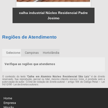
calha industrial Núcleo Residencial Padre
Josimo
Regiões de Atendimento
Selecione:
Campinas
Hortolândia
Verifique as regiões que atendemos
O conteúdo do texto "
Calha em Alumínio Núcleo Residencial São Luiz
" é de direito
reservado. Sua reprodução, parcial ou total, mesmo citando nossos links, é proibida sem a
autorização do autor. Crime de violação de direito autoral – artigo 184 do Código Penal –
Lei
9610/98 - Lei de direitos autorais
.
Home
Empresa
Missão