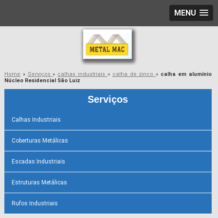
MENU
Home
»
Serviços
»
calhas industriais
»
calha de zinco
»
calha em alumínio
Núcleo Residencial São Luiz
Serviços
Calhas Industriais
Coberturas Metálicas
Escadas Industriais
Estruturas Metálicas
Rufos Industriais