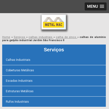
MENU
Home
»
Serviços
»
calhas industriais
»
calha de zinco
»
calhas de alumínio
para galpão industrial Jardim São Francisco II
Serviços
Calhas Industriais
Coberturas Metálicas
Escadas Industriais
Estruturas Metálicas
Rufos Industriais