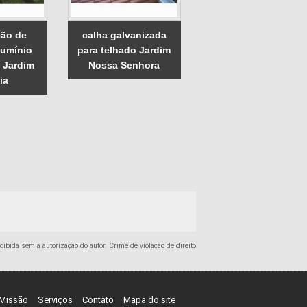
ão de
calha galvanizada
lumínio
para telhado Jardim
a Jardim
Nossa Senhora
ia
roibida sem a autorização do autor. Crime de violação de direito
Missão
Serviços
Contato
Mapa do site