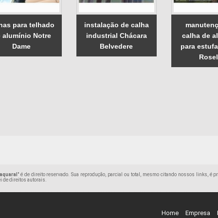
has para telhado
instalação de calha
manutenç
 alumínio Notre
industrial Chácara
calha de a
Dame
Belvedere
para estuf
Rosel
aquaral
" é de direito reservado. Sua reprodução, parcial ou total, mesmo citando nossos links, é p
i de direitos autorais
.
Home
Empresa