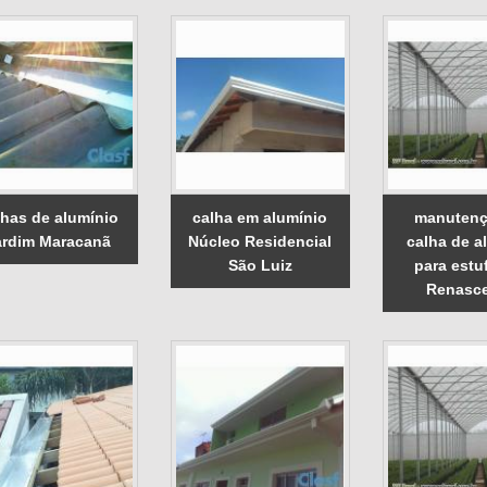
lhas de alumínio
calha em alumínio
manutenç
ardim Maracanã
Núcleo Residencial
calha de a
São Luiz
para estuf
Renasc