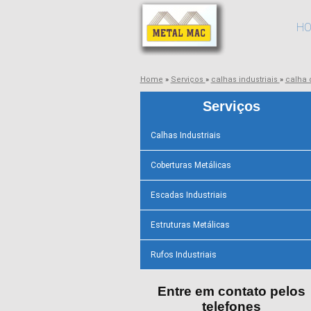
H
Home
»
Serviços
»
calhas industriais
»
calha 
Serviços
Calhas Industriais
Coberturas Metálicas
Escadas Industriais
Estruturas Metálicas
Rufos Industriais
Entre em contato pelos
telefones