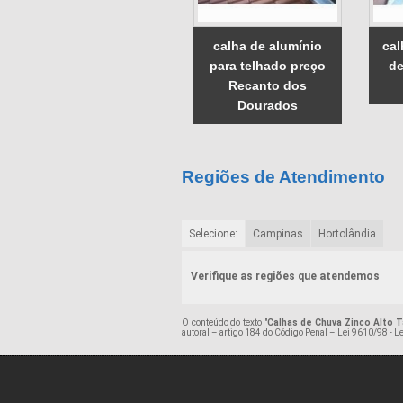
calha de alumínio
cal
para telhado preço
de
Recanto dos
Dourados
Regiões de Atendimento
Selecione:
Campinas
Hortolândia
Verifique as regiões que atendemos
O conteúdo do texto "
Calhas de Chuva Zinco Alto T
autoral – artigo 184 do Código Penal –
Lei 9610/98 - Le