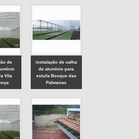
ão de
instalação de calha
lumínio
de alumínio para
a Vila
estufa Bosque das
ença
Palmeiras