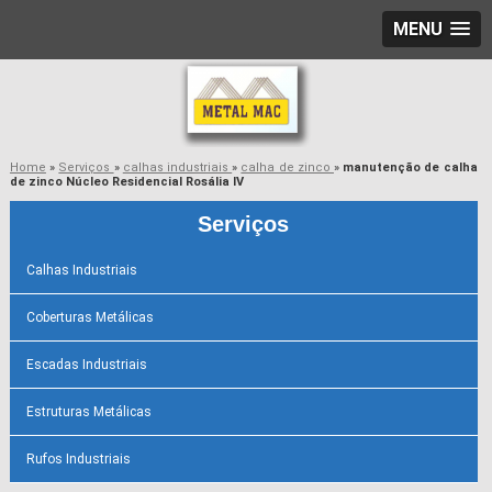
MENU
Home
»
Serviços
»
calhas industriais
»
calha de zinco
»
manutenção de calha
de zinco Núcleo Residencial Rosália IV
Serviços
Calhas Industriais
Coberturas Metálicas
Escadas Industriais
Estruturas Metálicas
Rufos Industriais