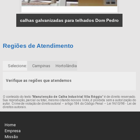
calhas galvanizadas para telhados Dom Pedro
Regiões de Atendimento
Selecione:
Campinas
Hortolândia
Verifique as regiões que atendemos
O conteúdo do texto "
Manutenção de Calha Industrial Vila Réggio
" é de direito reservado.
Sua reprodução, parcial ou total, mesmo citando nossos links, é proibida sem a autorização do
autor. Crime de violação de direito autoral – artigo 184 do Código Penal –
Lei 9610/98 - Lei de
direitos autorais
.
Home
Empresa
Missão