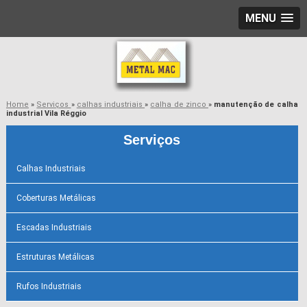
MENU
Home
»
Serviços
»
calhas industriais
»
calha de zinco
»
manutenção de calha
industrial Vila Réggio
Serviços
Calhas Industriais
Coberturas Metálicas
Escadas Industriais
Estruturas Metálicas
Rufos Industriais