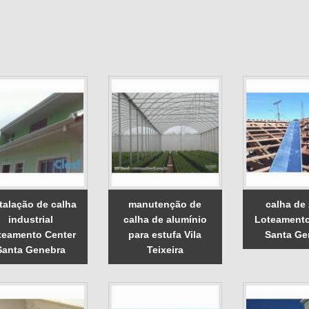
talação de calha
manutenção de
calha de
industrial
calha de alumínio
Loteamento
teamento Center
para estufa Vila
Santa Ge
Santa Genebra
Teixeira