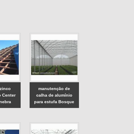
 zinco
manutenção de
 Center
calha de alumínio
nebra
para estufa Bosque