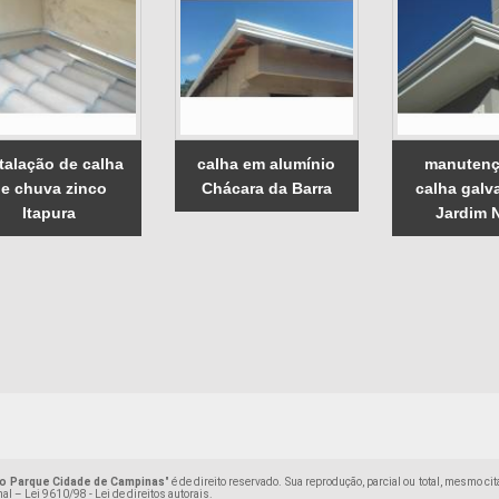
talação de calha
calha em alumínio
manutenç
e chuva zinco
Chácara da Barra
calha galv
Itapura
Jardim 
do Parque Cidade de Campinas
" é de direito reservado. Sua reprodução, parcial ou total, mesmo c
nal –
Lei 9610/98 - Lei de direitos autorais
.