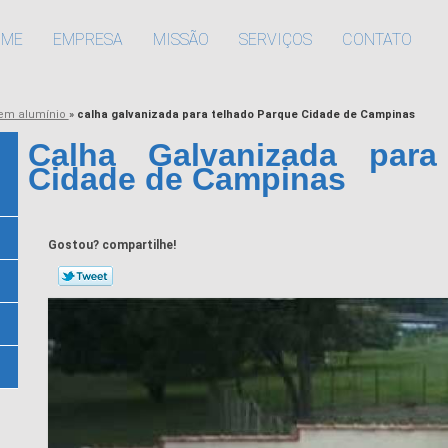
OME
EMPRESA
MISSÃO
SERVIÇOS
CONTATO
 em alumínio
»
calha galvanizada para telhado Parque Cidade de Campinas
Calha Galvanizada para
Cidade de Campinas
Gostou? compartilhe!