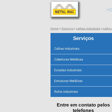
H
Home
»
Serviços
»
calhas industriais
»
calha
Serviços
Calhas Industriais
Coberturas Metálicas
Escadas Industriais
Estruturas Metálicas
Rufos Industriais
Entre em contato pelos
telefones