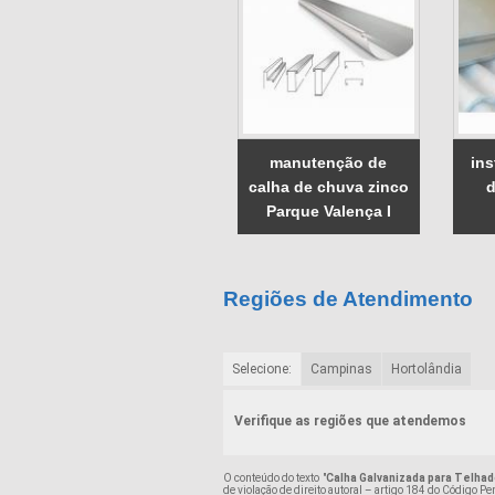
manutenção de
ins
calha de chuva zinco
d
Parque Valença I
Regiões de Atendimento
Selecione:
Campinas
Hortolândia
Verifique as regiões que atendemos
O conteúdo do texto "
Calha Galvanizada para Telha
de violação de direito autoral – artigo 184 do Código Pe