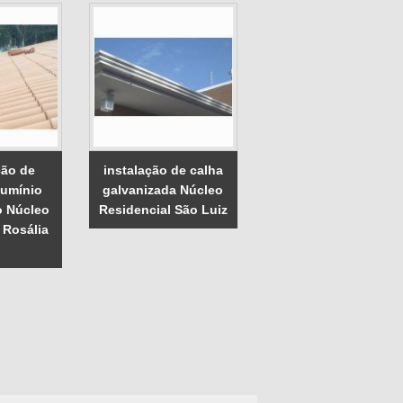
ão de
instalação de calha
lumínio
galvanizada Núcleo
o Núcleo
Residencial São Luiz
 Rosália