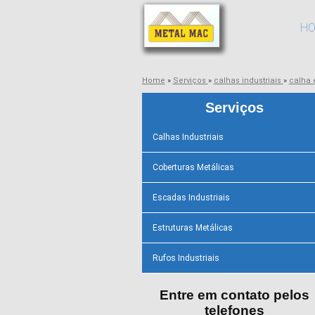
H
Home
»
Serviços
»
calhas industriais
»
calha
Serviços
Calhas Industriais
Coberturas Metálicas
Escadas Industriais
Estruturas Metálicas
Rufos Industriais
Entre em contato pelos
telefones