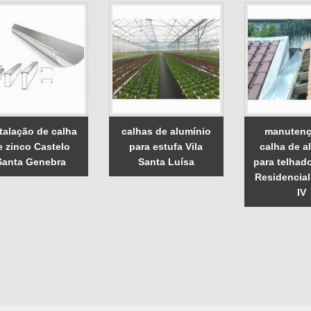
talação de calha
calhas de alumínio
manutenç
e zinco Castelo
para estufa Vila
calha de a
Santa Genebra
Santa Luísa
para telhad
Residencial
IV