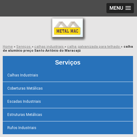
MENU
Home
»
Serviços
»
calhas industriais
»
calha galvanizada para telhado
»
calha
de alumínio preço Santo Antônio do Maracajú
Serviços
Calhas Industriais
Coberturas Metálicas
Escadas Industriais
Estruturas Metálicas
Rufos Industriais