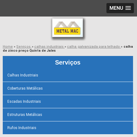
MENU
Home
»
Serviços
»
calhas industriais
»
calha galvanizada para telhado
»
calha
de zinco preço Quinta de Jales
Serviços
Calhas Industriais
Coberturas Metálicas
Escadas Industriais
Estruturas Metálicas
Rufos Industriais