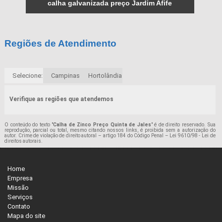
calha galvanizada preço Jardim Afife
Regiões de Atendimento
Selecione:
Campinas
Hortolândia
Verifique as regiões que atendemos
O conteúdo do texto "
Calha de Zinco Preço Quinta de Jales
" é de direito reservado. Sua
reprodução, parcial ou total, mesmo citando nossos links, é proibida sem a autorização do
autor. Crime de violação de direito autoral – artigo 184 do Código Penal –
Lei 9610/98 - Lei de
direitos autorais
.
Home
Empresa
Missão
Serviços
Contato
Mapa do site