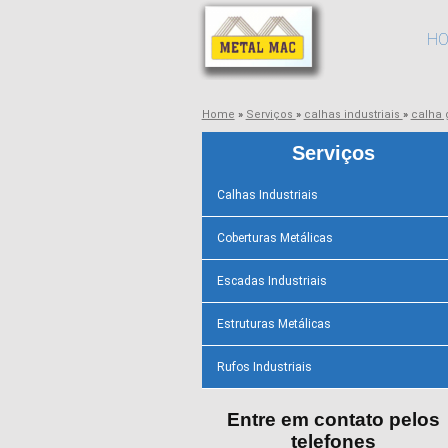
H
Home
»
Serviços
»
calhas industriais
»
calha 
Serviços
Calhas Industriais
Coberturas Metálicas
Escadas Industriais
Estruturas Metálicas
Rufos Industriais
Entre em contato pelos
telefones