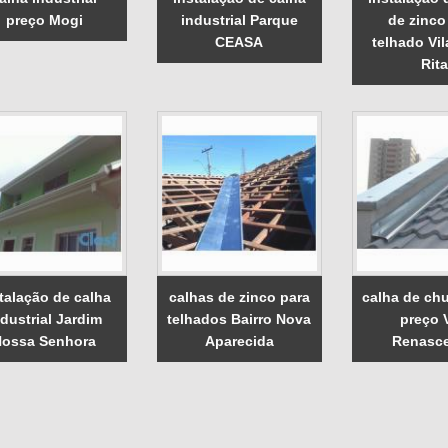
preço Mogi
industrial Parque
de zinco
CEASA
telhado Vil
Rita
talação de calha
calhas de zinco para
calha de ch
ndustrial Jardim
telhados Bairro Nova
preço V
Nossa Senhora
Aparecida
Renasc