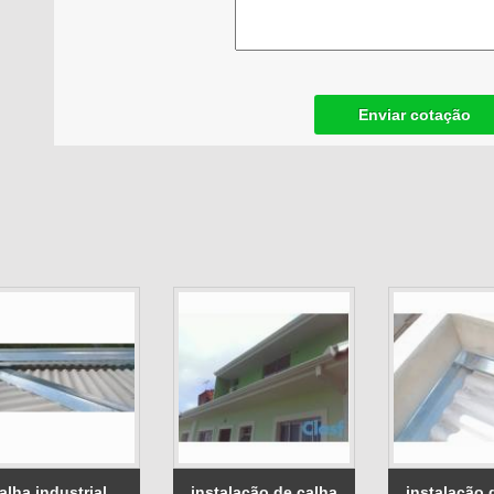
Enviar cotação
alha industrial
instalação de calha
instalação 