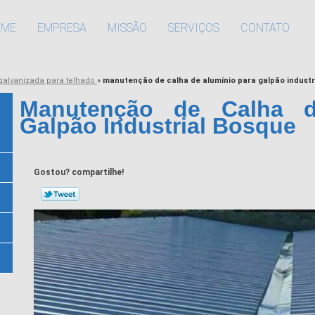
OME
EMPRESA
MISSÃO
SERVIÇOS
CONTATO
galvanizada para telhado
»
manutenção de calha de alumínio para galpão industr
Manutenção de Calha d
Galpão Industrial Bosque
Gostou? compartilhe!