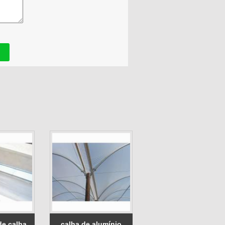
de calha
calha de alumínio