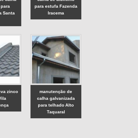
 para
para estufa Fazenda
a Santa
Iracema
uva zinco
manutenção de
ila
calha galvanizada
ença
para telhado Alto
Taquaral