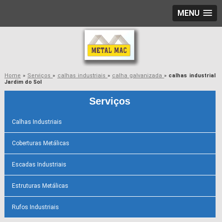
MENU
Home
»
Serviços
»
calhas industriais
»
calha galvanizada
»
calhas industrial
Jardim do Sol
Serviços
Calhas Industriais
Coberturas Metálicas
Escadas Industriais
Estruturas Metálicas
Rufos Industriais