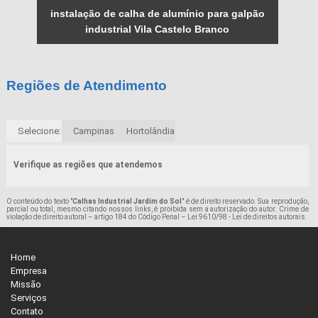
instalação de calha de alumínio para galpão
industrial Vila Castelo Branco
Regiões de Atendimento
Selecione:
Campinas
Hortolândia
Verifique as regiões que atendemos
O conteúdo do texto "
Calhas Industrial Jardim do Sol
" é de direito reservado. Sua reprodução,
parcial ou total, mesmo citando nossos links, é proibida sem a autorização do autor. Crime de
violação de direito autoral – artigo 184 do Código Penal –
Lei 9610/98 - Lei de direitos autorais
.
Home
Empresa
Missão
Serviços
Contato