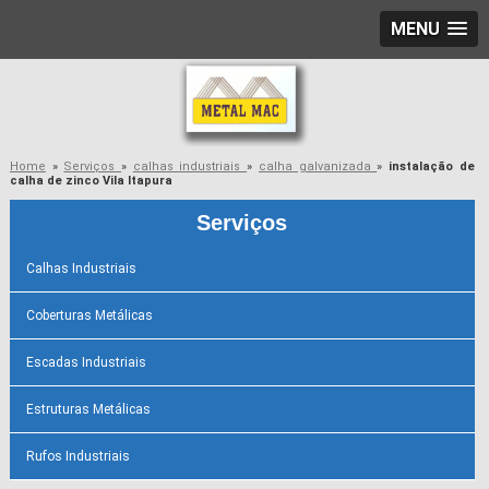
MENU
Home
»
Serviços
»
calhas industriais
»
calha galvanizada
»
instalação de
calha de zinco Vila Itapura
Serviços
Calhas Industriais
Coberturas Metálicas
Escadas Industriais
Estruturas Metálicas
Rufos Industriais