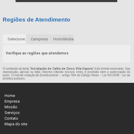
Regiões de Atendimento
Selecione:
Campinas
Hortolândia
Verifique as regiões que atendemos
O conteúdo do texto "
Instalação de Calha de Zinco Vila Itapura
" é de direito reservado. Sua
reprodução, parcial ou total, mesmo citando nossos links, é proibida sem a autorização do
autor. Crime de violação de direito autoral – artigo 184 do Código Penal –
Lei 9610/98 - Lei de
direitos autorais
.
Home
Empresa
Missão
Serviços
Contato
Mapa do site