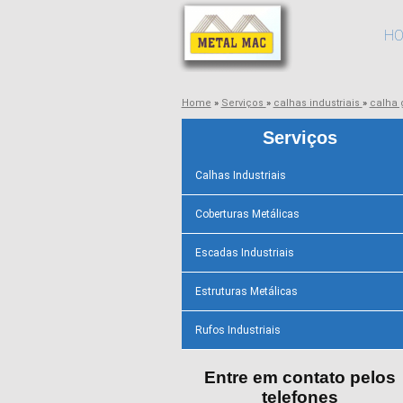
H
Home
»
Serviços
»
calhas industriais
»
calha 
Serviços
Calhas Industriais
Coberturas Metálicas
Escadas Industriais
Estruturas Metálicas
Rufos Industriais
Entre em contato pelos
telefones