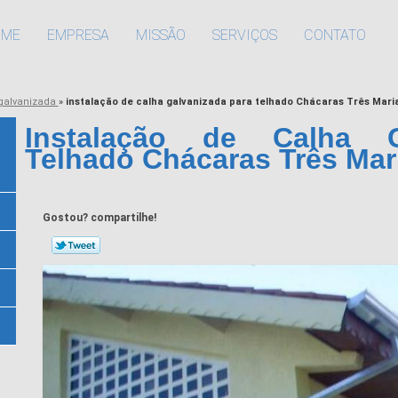
OME
EMPRESA
MISSÃO
SERVIÇOS
CONTATO
galvanizada
»
instalação de calha galvanizada para telhado Chácaras Três Mari
Instalação de Calha G
Telhado Chácaras Três Mar
Gostou? compartilhe!