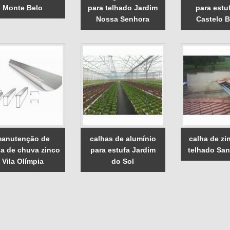
Monte Belo
para telhado Jardim
para estuf
Nossa Senhora
Castelo 
anutenção de
calhas de alumínio
calha de zi
ha de chuva zinco
para estufa Jardim
telhado San
Vila Olímpia
do Sol