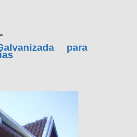
as
alvanizada para
ias