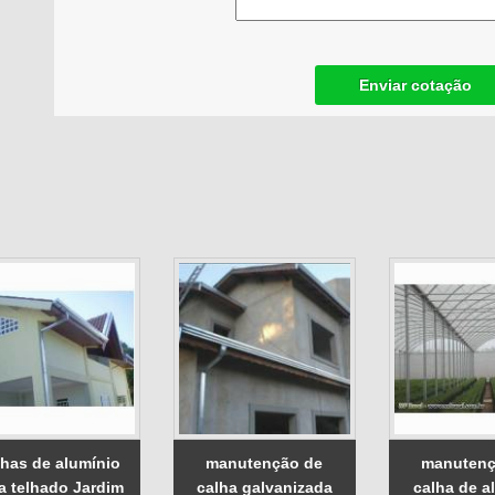
Enviar cotação
lhas de alumínio
manutenção de
manutenç
a telhado Jardim
calha galvanizada
calha de a