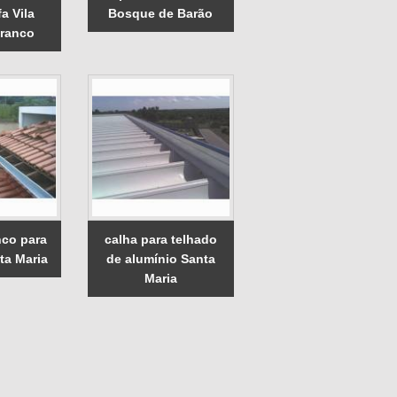
a Vila
Bosque de Barão
Branco
nco para
calha para telhado
ta Maria
de alumínio Santa
Maria