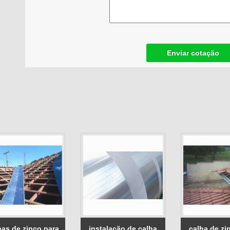
Enviar cotação
has de zinco para
instalação de calha
calha de zi