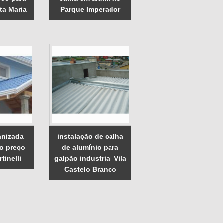
ta Maria
Parque Imperador
anizada
instalação de calha
do preço
de alumínio para
tinelli
galpão industrial Vila
Castelo Branco