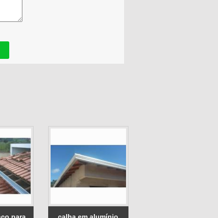
nco para
calha em alumínio