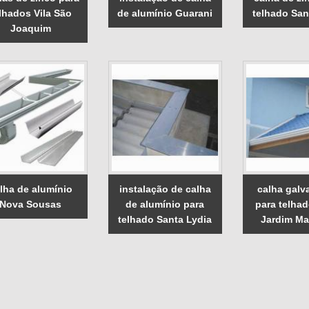
lhados Vila São
de alumínio Guarani
telhado San
Joaquim
lha de alumínio
instalação de calha
calha galv
Nova Sousas
de alumínio para
para telha
telhado Santa Lydia
Jardim Mar