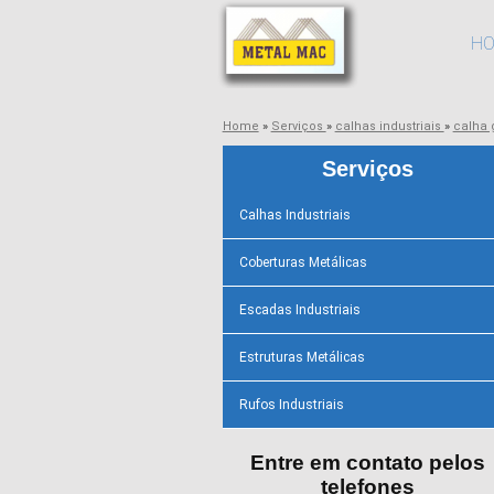
H
Home
»
Serviços
»
calhas industriais
»
calha 
Serviços
Calhas Industriais
Coberturas Metálicas
Escadas Industriais
Estruturas Metálicas
Rufos Industriais
Entre em contato pelos
telefones