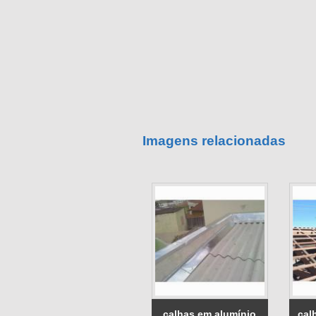
Imagens relacionadas
calhas em alumínio
cal