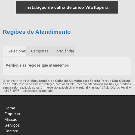
instalação de calha de zinco Vila Itapura
Regiões de Atendimento
Selecione:
Campinas
Hortolândia
Verifique as regiões que atendemos
O conteúdo do texto "
Manutenção de Calha de Alumínio para Estufa Parque São Quirino
"
é de direito reservado. Sua reprodução, parcial ou total, mesmo citando nossos links, é proibida
sem a autorização do autor. Crime de violação de direito autoral – artigo 184 do Código Penal –
Lei 9610/98 - Lei de direitos autorais
.
Home
Empresa
Missão
Serviços
Contato