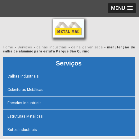
MENU
Home
»
Serviços
»
calhas industriais
»
calha galvanizada
»
manutenção de
calha de alumínio para estufa Parque São Quirino
Serviços
Calhas Industriais
Coberturas Metálicas
Escadas Industriais
Estruturas Metálicas
Rufos Industriais