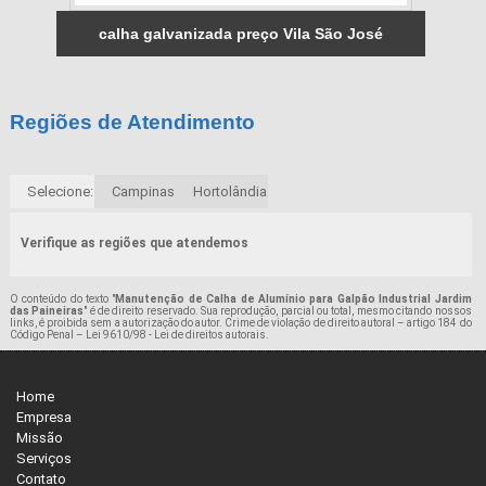
calha galvanizada preço Vila São José
Regiões de Atendimento
Selecione:
Campinas
Hortolândia
Verifique as regiões que atendemos
O conteúdo do texto "
Manutenção de Calha de Alumínio para Galpão Industrial Jardim
das Paineiras
" é de direito reservado. Sua reprodução, parcial ou total, mesmo citando nossos
links, é proibida sem a autorização do autor. Crime de violação de direito autoral – artigo 184 do
Código Penal –
Lei 9610/98 - Lei de direitos autorais
.
Home
Empresa
Missão
Serviços
Contato