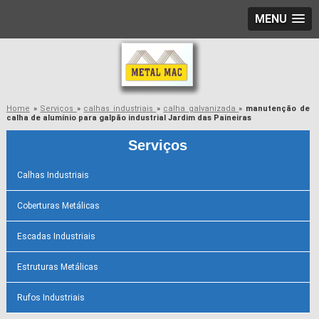
MENU
Home
»
Serviços
»
calhas industriais
»
calha galvanizada
»
manutenção de
calha de alumínio para galpão industrial Jardim das Paineiras
Serviços
Calhas Industriais
Coberturas Metálicas
Escadas Industriais
Estruturas Metálicas
Rufos Industriais