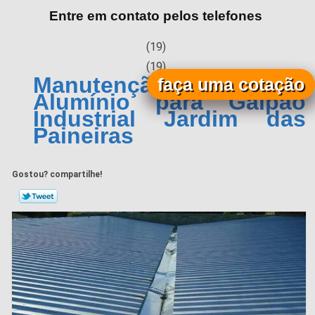
Entre em contato pelos telefones
(19)
(19)
Manutenção de Calha de
faça uma cotação
Alumínio para Galpão
Industrial Jardim das
Paineiras
Gostou? compartilhe!