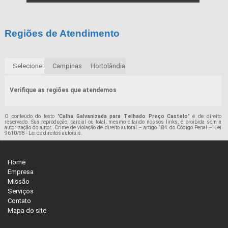
Regiões de Atendimento
Selecione:
Campinas
Hortolândia
Verifique as regiões que atendemos
O conteúdo do texto "
Calha Galvanizada para Telhado Preço Castelo
" é de direito
reservado. Sua reprodução, parcial ou total, mesmo citando nossos links, é proibida sem a
autorização do autor. Crime de violação de direito autoral – artigo 184 do Código Penal –
Lei
9610/98 - Lei de direitos autorais
.
Home
Empresa
Missão
Serviços
Contato
Mapa do site