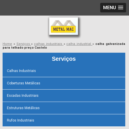
MENU
Home
»
Serviços
»
calhas industriais
»
calha industrial
»
calha galvanizada
para telhado preço Castelo
Serviços
Calhas Industriais
Coberturas Metálicas
Escadas Industriais
Estruturas Metálicas
Rufos Industriais