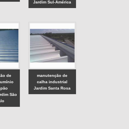
Jardim Sul-América
ão de
manutenção de
lumínio
calha industrial
lpão
Jardim Santa Rosa
ardim São
lo