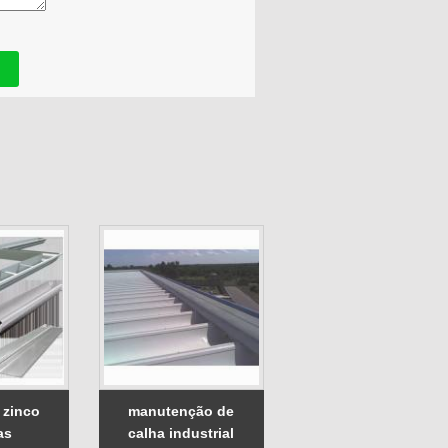
 zinco
manutenção de
as
calha industrial