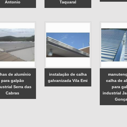
Antonio
Taquaral
lhas de alumínio
instalação de calha
manutenç
para galpão
galvanizada Vila Emi
calha de a
ustrial Serra das
para ga
Cabras
industrial J
Gonça