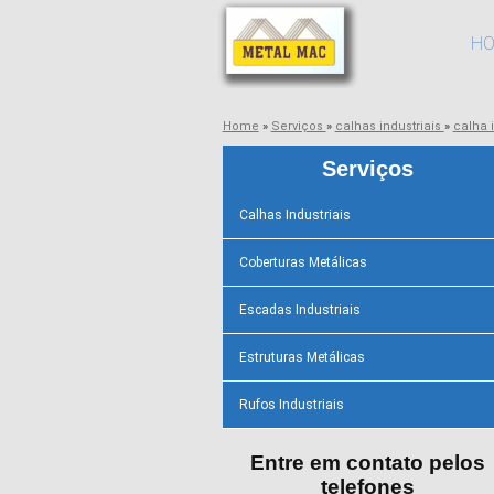
H
Home
»
Serviços
»
calhas industriais
»
calha 
Serviços
Calhas Industriais
Coberturas Metálicas
Escadas Industriais
Estruturas Metálicas
Rufos Industriais
Entre em contato pelos
telefones