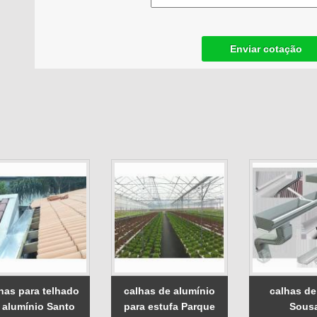
Enviar cotação
has para telhado
calhas de alumínio
calhas de
 alumínio Santo
para estufa Parque
Sous