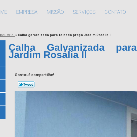
OME
EMPRESA
MISSÃO
SERVIÇOS
CONTATO
industrial
»
calha galvanizada para telhado preço Jardim Rosália II
Calha Galvanizada par
Jardim Rosália II
Gostou? compartilhe!