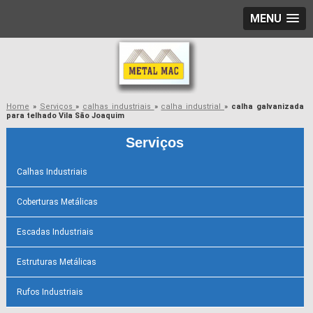
MENU
Home
»
Serviços
»
calhas industriais
»
calha industrial
»
calha galvanizada
para telhado Vila São Joaquim
Serviços
Calhas Industriais
Coberturas Metálicas
Escadas Industriais
Estruturas Metálicas
Rufos Industriais