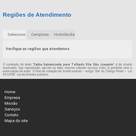
Regiões de Atendimento
Selecione:
Campinas
Hortolândia
Verifique as regiões que atendemos
O conteúdo do texto "
Calha Galvanizada para Telhado Vila São Joaquim
" é de direito
reservado. Sua reprodução, parcial ou total, mesmo citando nossos links, é proibida sem a
autorização do autor. Crime de violação de direito autoral – artigo 184 do Código Penal –
Lei
9610/98 - Lei de direitos autorais
.
Home
Empresa
Missão
Serviços
Contato
Mapa do site