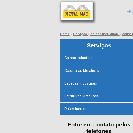
H
Home
»
Serviços
»
calhas industriais
»
calha 
Serviços
Calhas Industriais
Coberturas Metálicas
Escadas Industriais
Estruturas Metálicas
Rufos Industriais
Entre em contato pelos
telefones