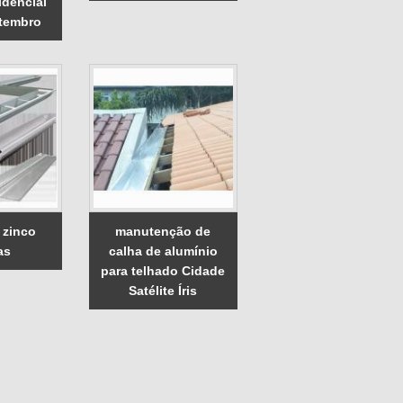
idencial
etembro
 zinco
manutenção de
as
calha de alumínio
para telhado Cidade
Satélite Íris