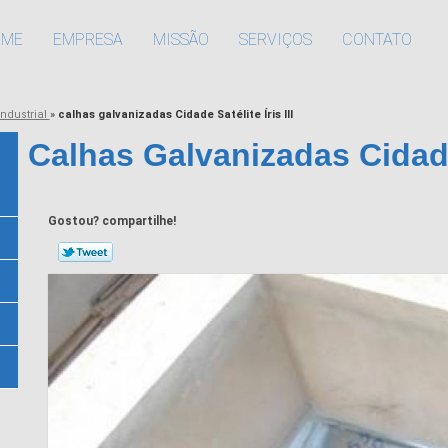
OME
EMPRESA
MISSÃO
SERVIÇOS
CONTATO
industrial
»
calhas galvanizadas Cidade Satélite Íris III
Calhas Galvanizadas Cidade S
Gostou? compartilhe!