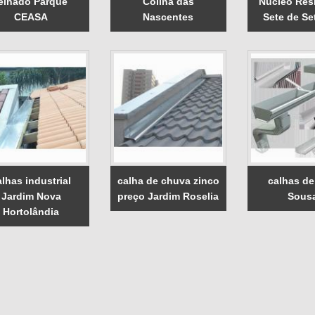
elhado Parque
Colina das
Núcleo Res
CEASA
Nascentes
Sete de S
alhas industrial
calha de chuva zinco
calhas de
Jardim Nova
preço Jardim Roselia
Sous
Hortolândia