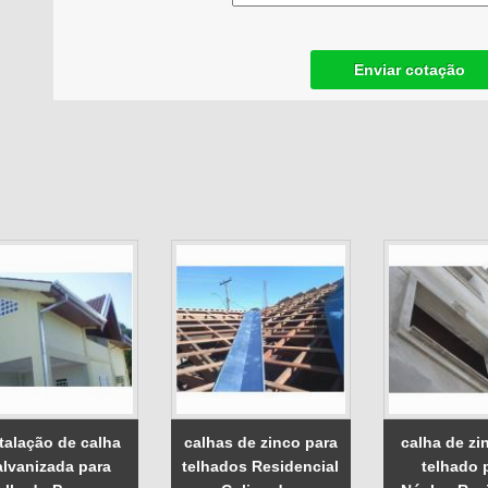
Enviar cotação
talação de calha
calhas de zinco para
calha de zi
alvanizada para
telhados Residencial
telhado 