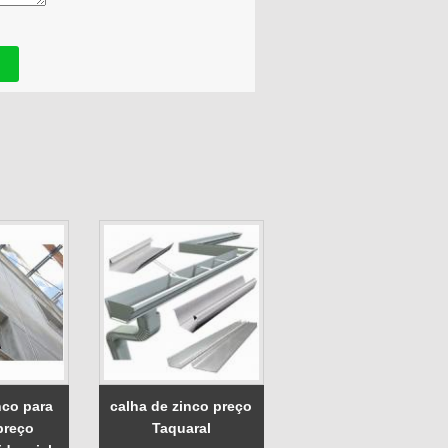
nco para
calha de zinco preço
preço
Taquaral