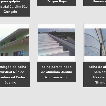
para galpão
Parque Itajaí
Renasc
strial Jardim São
Gonçalo
talação de calha
calha para telhado
calha de a
dustrial Núcleo
de alumínio Jardim
para es
sidencial Padre
São Francisco II
Residen
Josimo
Shangr