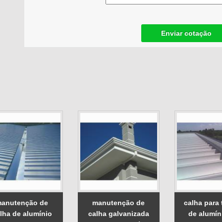
Enviar cotação
anutenção de
manutenção de
calha para
lha de alumínio
calha galvanizada
de alumíni