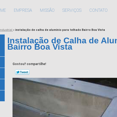
OME
EMPRESA
MISSÃO
SERVIÇOS
CONTATO
industrial
»
instalação de calha de alumínio para telhado Bairro Boa Vista
Instalação de Calha de Alu
Bairro Boa Vista
Gostou? compartilhe!