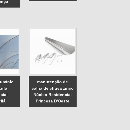
ença
lumínio
manutenção de
tufa
calha de chuva zinco
cial
Núcleo Residencial
ilá
Princesa D'Oeste