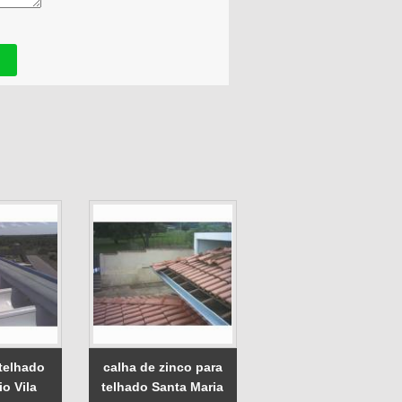
 telhado
calha de zinco para
o Vila
telhado Santa Maria