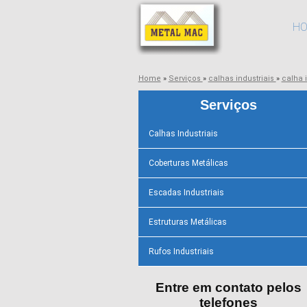
H
Home
»
Serviços
»
calhas industriais
»
calha 
Serviços
Calhas Industriais
Coberturas Metálicas
Escadas Industriais
Estruturas Metálicas
Rufos Industriais
Entre em contato pelos
telefones