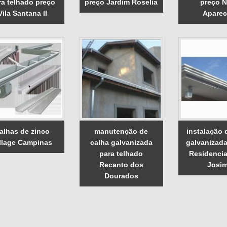
ra telhado preço
preço Jardim Roselia
preço 
Vila Santana II
Aparec
alhas de zinco
manutenção de
instalação 
llage Campinas
calha galvanizada
galvanizad
para telhado
Residencia
Recanto dos
Josi
Dourados