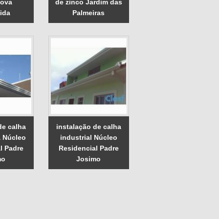
Nova
de zinco Jardim das
ida
Palmeiras
de calha
instalação de calha
a Núcleo
industrial Núcleo
l Padre
Residencial Padre
mo
Josimo