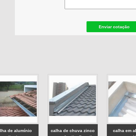
Enviar cotação
lha de alumínio
calha de chuva zinco
calha em a