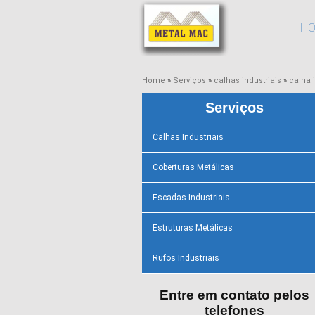
H
Home
»
Serviços
»
calhas industriais
»
calha 
Serviços
Calhas Industriais
Coberturas Metálicas
Escadas Industriais
Estruturas Metálicas
Rufos Industriais
Entre em contato pelos
telefones