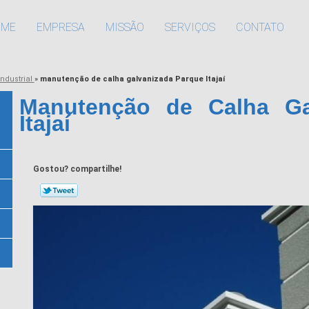
OME
EMPRESA
MISSÃO
SERVIÇOS
CONTATO
industrial
»
manutenção de calha galvanizada Parque Itajaí
Manutenção de Calha Ga
Itajaí
Gostou? compartilhe!