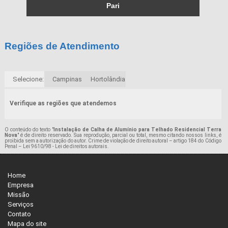
Pari
Regiões de Atendimento
Selecione:
Campinas
Hortolândia
Verifique as regiões que atendemos
O conteúdo do texto "
Instalação de Calha de Alumínio para Telhado Residencial Terra
Nova
" é de direito reservado. Sua reprodução, parcial ou total, mesmo citando nossos links, é
proibida sem a autorização do autor. Crime de violação de direito autoral – artigo 184 do Código
Penal –
Lei 9610/98 - Lei de direitos autorais
.
Home
Empresa
Missão
Serviços
Contato
Mapa do site