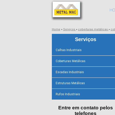
H
Home
»
Serviços
»
coberturas metálicas
»
co
Serviços
Calhas Industriais
Coberturas Metálicas
Escadas Industriais
Estruturas Metálicas
Rufos Industriais
Entre em contato pelos
telefones