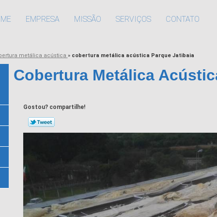
OME
EMPRESA
MISSÃO
SERVIÇOS
CONTATO
bertura metálica acústica
»
cobertura metálica acústica Parque Jatibaia
Cobertura Metálica Acústic
Gostou? compartilhe!