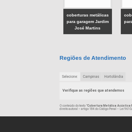
coberturas metálicas
cob
para garagem Jardim
par
José Martins
Regiões de Atendimento
Selecione:
Campinas
Hortolândia
Verifique as regiões que atendemos
O conteúdo do texto "
Cobertura Metálica Acústica 
direito autoral – artigo 184 do Código Penal –
Lei 9610/