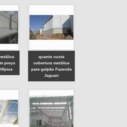
metálica
quanto custa
em preço
cobertura metálica
 Hípica
para galpão Fazenda
Jaguari