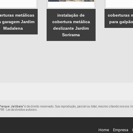
erturas metálicas
instalação de
coberturas 
a garagem Jardim
cobertura metálica
para galpã
Madalena
deslizante Jardim
Sorirama
Parque Jatibaia
" é de direito reservado. Sua reprodução, parcial ou total, mesmo citando nossos li
98 - Lei de direitos autorais
.
Home
Empresa